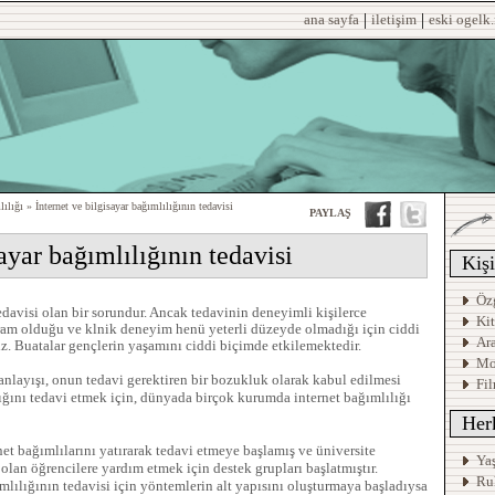
|
|
ana sayfa
iletişim
eski ogelk.
ılığı » İnternet ve bilgisayar bağımlılığının tedavisi
PAYLAŞ
sayar bağımlılığının tedavisi
Kişi
Öz
tedavisi olan bir sorundur. Ancak tedavinin deneyimli kişilerce
Ki
ram olduğu ve klnik deneyim henü yeterli düzeyde olmadığı için ciddi
Ar
iz. Buatalar gençlerin yaşamını ciddi biçimde etkilemektedir.
Mo
 anlayışı, onun tedavi gerektiren bir bozukluk olarak kabul edilmesi
Fil
lığını tedavi etmek için, dünyada birçok kurumda internet bağımlılığı
Herk
net bağımlılarını yatırarak tedavi etmeye başlamış ve üniversite
Ya
 olan öğrencilere yardım etmek için destek grupları başlatmıştır.
Ru
ğımlılığının tedavisi için yöntemlerin alt yapısını oluşturmaya başladıysa