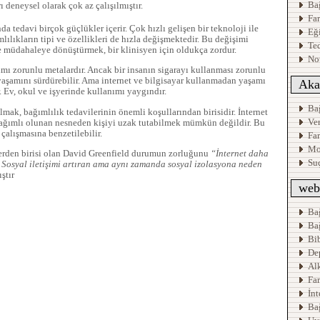
Ba
ı deneysel olarak çok az çalışılmıştır.
Fa
da tedavi birçok güçlükler içerir. Çok hızlı gelişen bir teknoloji ile
Eği
lılıkların tipi ve özellikleri de hızla değişmektedir. Bu değişimi
Te
e müdahaleye dönüştürmek, bir klinisyen için oldukça zordur.
Not
nımı zorunlu metalardır. Ancak bir insanın sigarayı kullanması zorunlu
yaşamını sürdürebilir. Ama internet ve bilgisayar kullanmadan yaşamı
Aka
 Ev, okul ve işyerinde kullanımı yaygındır.
Ba
ak, bağımlılık tedavilerinin önemli koşullarından birisidir. İnternet
Ve
 bağımlı olunan nesneden kişiyi uzak tutabilmek mümkün değildir. Bu
çalışmasına benzetilebilir.
Fa
Mo
erden birisi olan David Greenfield durumun zorluğunu
“İnternet daha
Su
 Sosyal iletişimi artıran ama aynı zamanda sosyal izolasyona neden
ştır
web 
Ba
Ba
Bi
De
Al
Far
İnt
Ba