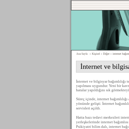
» Kişisel » Diğer » internet bağıml
Ana Sayfa
İnternet ve bilgi
İnternet ve bilgisyar bağımlılığı 
yapılması uygundur. Yeni bir kav
hatalar yapıldığını sık görmektey
Süreç içinde, internet bağımlılığı
yönünde gelişti. İnternet bağımlı
servisleri açıldı.
Hatta bazı tedavi merkezleri inter
yerleşkelerinde internet bağımlısı
Psikiyatri bilim dalı, internet ba