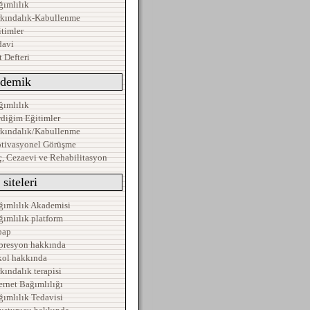
ğımlılık
rkındalık-Kabullenme
timler
davi
 Defteri
demik
ğımlılık
rdiğim Eğitimler
rkındalık/Kabullenme
tivasyonel Görüşme
ç, Cezaevi ve Rehabilitasyon
siteleri
ğımlılık Akademisi
ğımlılık platform
bap
presyon hakkında
kol hakkında
kındalık terapisi
ernet Bağımlılığı
ğımlılık Tedavisi