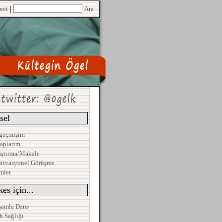
|
net
Ara
sel
geçmişim
taplarım
aştırma/Makale
tivasyonel Görüşme
mler
es için...
şamla Dans
h Sağlığı