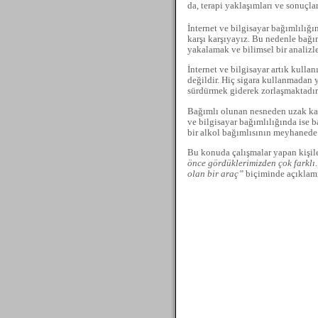
da, terapi yaklaşımları ve sonuçlar
İnternet ve bilgisayar bağımlılığın
karşı karşıyayız. Bu nedenle bağım
yakalamak ve bilimsel bir analizl
İnternet ve bilgisayar artık kulla
değildir. Hiç sigara kullanmadan 
sürdürmek giderek zorlaşmaktadır.
Bağımlı olunan nesneden uzak kalm
ve bilgisayar bağımlılığında ise
bir alkol bağımlısının meyhanede 
Bu konuda çalışmalar yapan kişil
önce gördüklerimizden çok farklı.
olan bir araç”
biçiminde açıklamı